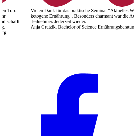
Vielen Dank für das praktische Seminar "Aktuelles Wissen über
D
ketogene Ernährung". Besonders charmant war die Authentizität der
u
Teilnehmer. Jederzeit wieder.
v
Anja Gratzik, Bachelor of Science Ernährungsberatung, Ilberstedt
k
p
u