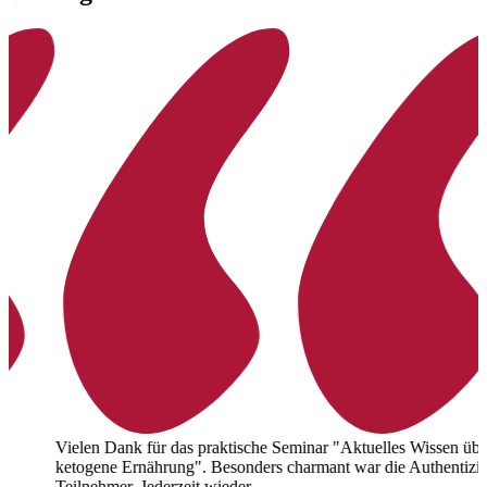
Vielen Dank für das praktische Seminar "Aktuelles Wissen über
V
ketogene Ernährung". Besonders charmant war die Authentizität der
w
Teilnehmer. Jederzeit wieder.
h