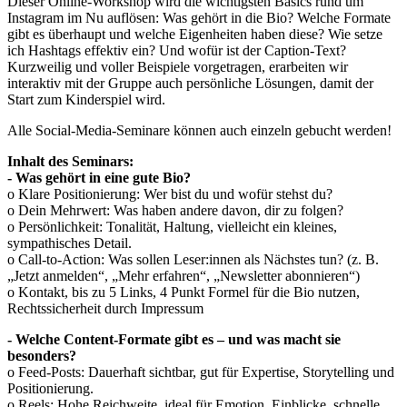
Dieser Online-Workshop wird die wichtigsten Basics rund um
Instagram im Nu auflösen: Was gehört in die Bio? Welche Formate
gibt es überhaupt und welche Eigenheiten haben diese? Wie setze
ich Hashtags effektiv ein? Und wofür ist der Caption-Text?
Kurzweilig und voller Beispiele vorgetragen, erarbeiten wir
interaktiv mit der Gruppe auch persönliche Lösungen, damit der
Start zum Kinderspiel wird.
Alle Social-Media-Seminare können auch einzeln gebucht werden!
Inhalt des Seminars:
- Was gehört in eine gute Bio?
o Klare Positionierung: Wer bist du und wofür stehst du?
o Dein Mehrwert: Was haben andere davon, dir zu folgen?
o Persönlichkeit: Tonalität, Haltung, vielleicht ein kleines,
sympathisches Detail.
o Call-to-Action: Was sollen Leser:innen als Nächstes tun? (z. B.
„Jetzt anmelden“, „Mehr erfahren“, „Newsletter abonnieren“)
o Kontakt, bis zu 5 Links, 4 Punkt Formel für die Bio nutzen,
Rechtssicherheit durch Impressum
- Welche Content-Formate gibt es – und was macht sie
besonders?
o Feed-Posts: Dauerhaft sichtbar, gut für Expertise, Storytelling und
Positionierung.
o Reels: Hohe Reichweite, ideal für Emotion, Einblicke, schnelle