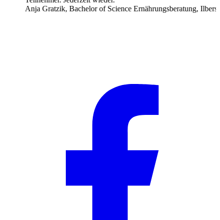
Anja Gratzik, Bachelor of Science Ernährungsberatung, Ilberstedt
w
J
C