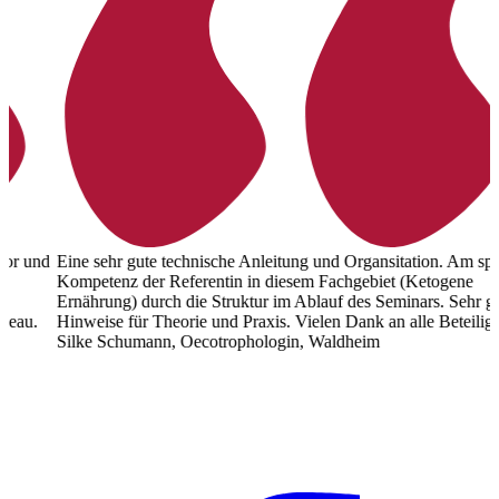
d
Eine sehr gute technische Anleitung und Organsitation. Am spürt die
E
Kompetenz der Referentin in diesem Fachgebiet (Ketogene
R
Ernährung) durch die Struktur im Ablauf des Seminars. Sehr gute
a
Hinweise für Theorie und Praxis. Vielen Dank an alle Beteiligten!
d
Silke Schumann, Oecotrophologin, Waldheim
M