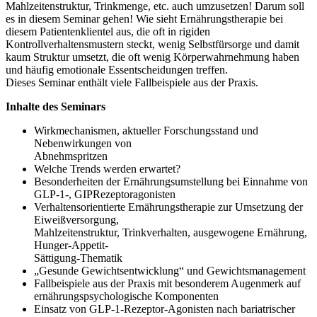
Mahlzeitenstruktur, Trinkmenge, etc. auch umzusetzen! Darum soll
es in diesem Seminar gehen! Wie sieht Ernährungstherapie bei
diesem Patientenklientel aus, die oft in rigiden
Kontrollverhaltensmustern steckt, wenig Selbstfürsorge und damit
kaum Struktur umsetzt, die oft wenig Körperwahrnehmung haben
und häufig emotionale Essentscheidungen treffen.
Dieses Seminar enthält viele Fallbeispiele aus der Praxis.
Inhalte des Seminars
Wirkmechanismen, aktueller Forschungsstand und
Nebenwirkungen von
Abnehmspritzen
Welche Trends werden erwartet?
Besonderheiten der Ernährungsumstellung bei Einnahme von
GLP-1-, GIPRezeptoragonisten
Verhaltensorientierte Ernährungstherapie zur Umsetzung der
Eiweißversorgung,
Mahlzeitenstruktur, Trinkverhalten, ausgewogene Ernährung,
Hunger-Appetit-
Sättigung-Thematik
„Gesunde Gewichtsentwicklung“ und Gewichtsmanagement
Fallbeispiele aus der Praxis mit besonderem Augenmerk auf
ernährungspsychologische Komponenten
Einsatz von GLP-1-Rezeptor-Agonisten nach bariatrischer