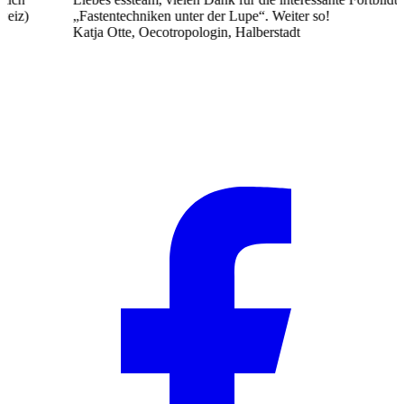
„Fastentechniken unter der Lupe“. Weiter so!
u
Katja Otte, Oecotropologin, Halberstadt
u
V
S