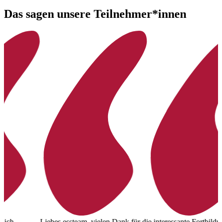
Das sagen unsere Teilnehmer*innen
Liebes essteam, vielen Dank für die interessante Fortbildung
W