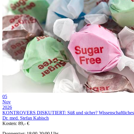
05
Nov
2026
KONTROVERS DISKUTIERT: Süß und sicher? Wissenschaftliches Up
Dr. med. Stefan Kabisch
Kosten: 89,- €
Donnerstag: 18:00-20:00 Uhr