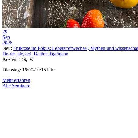
29
Sep
2026
Neu:
Fruktose im Fokus: Leberstoffwechsel, Mythen und wissenschaf
Dr. rer. physiol. Bettina Jagemann
Kosten: 149,- €
Dienstag: 16:00-19:15 Uhr
Mehr erfahren
Alle Seminare