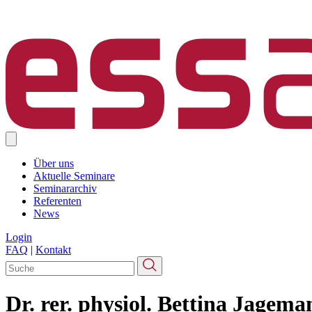
Über uns
Aktuelle Seminare
Seminararchiv
Referenten
News
Login
FAQ
|
Kontakt
Dr. rer. physiol. Bettina Jagema