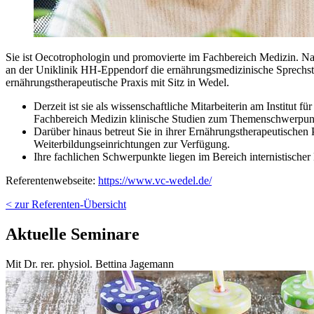
Sie ist Oecotrophologin und promovierte im Fachbereich Medizin. N
an der Uniklinik HH-Eppendorf die ernährungsmedizinische Sprechstu
ernährungstherapeutische Praxis mit Sitz in Wedel.
Derzeit ist sie als wissenschaftliche Mitarbeiterin am Institu
Fachbereich Medizin klinische Studien zum Themenschwerpun
Darüber hinaus betreut Sie in ihrer Ernährungstherapeutischen P
Weiterbildungseinrichtungen zur Verfügung.
Ihre fachlichen Schwerpunkte liegen im Bereich internistisc
Referentenwebseite:
https://www.vc-wedel.de/
< zur Referenten-Übersicht
Aktuelle Seminare
Mit Dr. rer. physiol. Bettina Jagemann