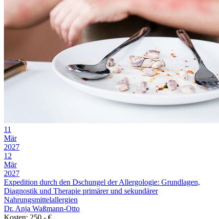
11
Mär
2027
12
Mär
2027
Expedition durch den Dschungel der Allergologie: Grundlagen,
Diagnostik und Therapie primärer und sekundärer
Nahrungsmittelallergien
Dr. Anja Waßmann-Otto
Kosten: 250,- €