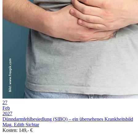
27
Feb
2027
Dünndarmfehlbesiedlung (SIBO) – ein übersehenes Krankheitsbild
Mag. Edith Sichtar
Kosten: 149,- €